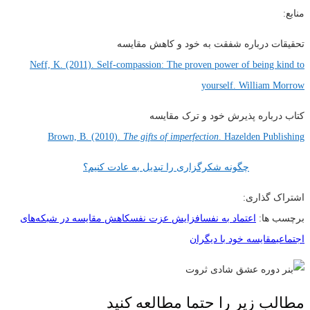
منابع:
تحقیقات درباره شفقت به خود و کاهش مقایسه
Neff, K. (2011). Self-compassion: The proven power of being kind to
yourself. William Morrow
کتاب درباره پذیرش خود و ترک مقایسه
Brown, B. (2010).
The gifts of imperfection
. Hazelden Publishing
چگونه شکرگزاری را تبدیل به عادت کنیم؟
اشتراک گذاری:
برچسب ها:
اعتماد به نفس
افزایش عزت نفس
کاهش مقایسه در شبکه‌های
اجتماعی
مقایسه خود با دیگران
مطالب زیر را حتما مطالعه کنید