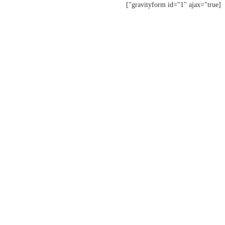
[gravityform id="1" ajax="true"]