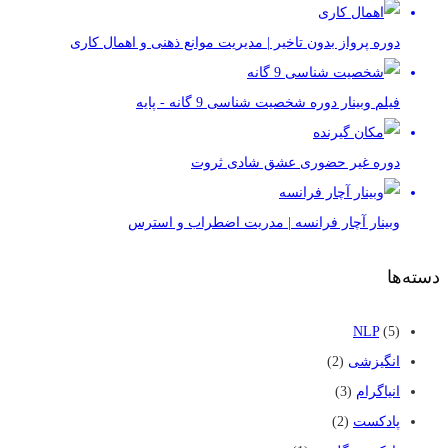
دوره پرواز بدون تاخیر | مدیریت موانع ذهنی و اهمال کاری
فیلم وبینار دوره شخصیت شناسی 9 گانه - پایه
دوره غیر حضوری عشق شادی ثروت
وبینار آچار فرانسه | مدریت اضطراب و استرس
دسته‌ها
NLP
(5)
انگیزشی
(2)
انیاگرام
(3)
پادکست
(2)